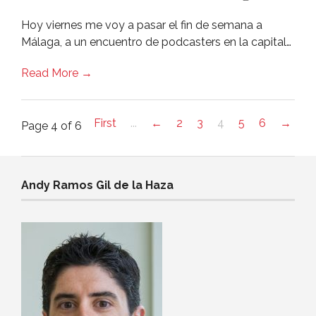
Hoy viernes me voy a pasar el fin de semana a
Málaga, a un encuentro de podcasters en la capital…
Read More →
First
...
←
2
3
4
5
6
→
Page 4 of 6
Andy Ramos Gil de la Haza