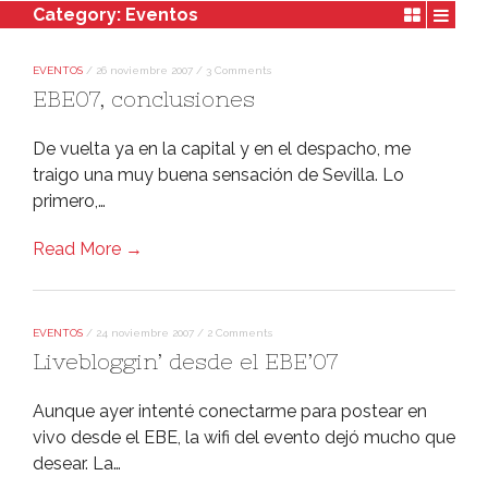
Category:
Eventos
EVENTOS
/
26 noviembre 2007
/
3 Comments
EBE07, conclusiones
De vuelta ya en la capital y en el despacho, me
traigo una muy buena sensación de Sevilla. Lo
primero,…
Read More →
EVENTOS
/
24 noviembre 2007
/
2 Comments
Livebloggin’ desde el EBE’07
Aunque ayer intenté conectarme para postear en
vivo desde el EBE, la wifi del evento dejó mucho que
desear. La…