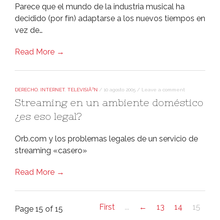
Parece que el mundo de la industria musical ha
decidido (por fí­n) adaptarse a los nuevos tiempos en
vez de…
Read More →
DERECHO
,
INTERNET
,
TELEVISIÃ³N
/
10 agosto 2005
/
Leave a comment
Streaming en un ambiente doméstico
¿es eso legal?
Orb.com y los problemas legales de un servicio de
streaming «casero»
Read More →
First
...
←
13
14
15
Page 15 of 15