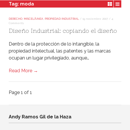
Tag:
moda
DERECHO
,
MISCELÃ¡NEA
,
PROPIEDAD INDUSTRIAL
/
19 noviembre 2007
/
4
Comments
Diseño Industrial: copiando el diseño
Dentro de la protección de lo intangible, la
propiedad intelectual, las patentes y las marcas
ocupan un lugar privilegiado, aunque…
Read More →
Page 1 of 1
Andy Ramos Gil de la Haza