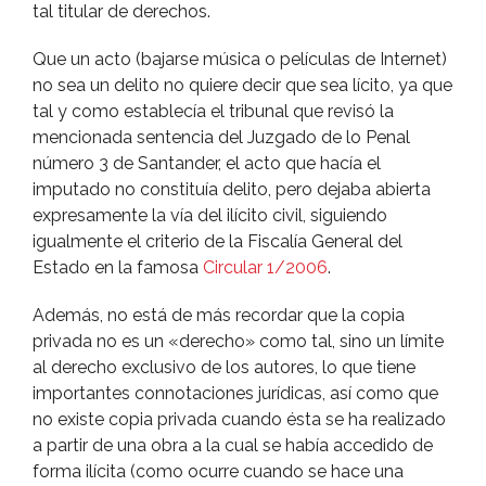
tal titular de derechos.
Que un acto (bajarse música o pelí­culas de Internet)
no sea un delito no quiere decir que sea lí­cito, ya que
tal y como establecí­a el tribunal que revisó la
mencionada sentencia del Juzgado de lo Penal
número 3 de Santander, el acto que hací­a el
imputado no constituí­a delito, pero dejaba abierta
expresamente la ví­a del ilí­cito civil, siguiendo
igualmente el criterio de la Fiscalí­a General del
Estado en la famosa
Circular 1/2006
.
Además, no está de más recordar que la copia
privada no es un «derecho» como tal, sino un lí­mite
al derecho exclusivo de los autores, lo que tiene
importantes connotaciones jurí­dicas, así­ como que
no existe copia privada cuando ésta se ha realizado
a partir de una obra a la cual se habí­a accedido de
forma ilí­cita (como ocurre cuando se hace una