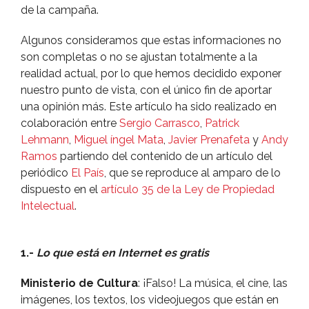
de la campaña.
Algunos consideramos que estas informaciones no
son completas o no se ajustan totalmente a la
realidad actual, por lo que hemos decidido exponer
nuestro punto de vista, con el único fin de aportar
una opinión más. Este artí­culo ha sido realizado en
colaboración entre
Sergio Carrasco
,
Patrick
Lehmann
,
Miguel íngel Mata
,
Javier Prenafeta
y
Andy
Ramos
partiendo del contenido de un artí­culo del
periódico
El Paí­s
, que se reproduce al amparo de lo
dispuesto en el
artí­culo 35 de la Ley de Propiedad
Intelectual
.
1.-
Lo que está en Internet es gratis
Ministerio de Cultura
: ¡Falso! La música, el cine, las
imágenes, los textos, los videojuegos que están en