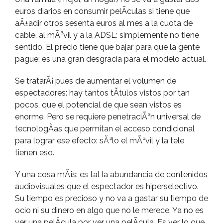
euros diarios en consumir pelÃ­culas si tiene que
aÃ±adir otros sesenta euros al mes a la cuota de
cable, al mÃ³vil y a la ADSL: simplemente no tiene
sentido. El precio tiene que bajar para que la gente
pague: es una gran desgracia para el modelo actual.
Se tratarÃ¡ pues de aumentar el volumen de
espectadores: hay tantos tÃ­tulos vistos por tan
pocos, que el potencial de que sean vistos es
enorme. Pero se requiere penetraciÃ³n universal de
tecnologÃ­as que permitan el acceso condicional
para lograr ese efecto: sÃ³lo el mÃ³vil y la tele
tienen eso.
Y una cosa mÃ¡s: es tal la abundancia de contenidos
audiovisuales que el espectador es hiperselectivo.
Su tiempo es precioso y no va a gastar su tiempo de
ocio ni su dinero en algo que no le merece. Ya no es
ver una pelÃ­cula por ver una pelÃ­cula. Es ver lo que