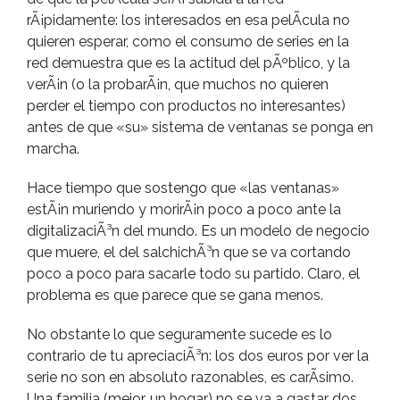
rÃ¡pidamente: los interesados en esa pelÃ­cula no
quieren esperar, como el consumo de series en la
red demuestra que es la actitud del pÃºblico, y la
verÃ¡n (o la probarÃ¡n, que muchos no quieren
perder el tiempo con productos no interesantes)
antes de que «su» sistema de ventanas se ponga en
marcha.
Hace tiempo que sostengo que «las ventanas»
estÃ¡n muriendo y morirÃ¡n poco a poco ante la
digitalizaciÃ³n del mundo. Es un modelo de negocio
que muere, el del salchichÃ³n que se va cortando
poco a poco para sacarle todo su partido. Claro, el
problema es que parece que se gana menos.
No obstante lo que seguramente sucede es lo
contrario de tu apreciaciÃ³n: los dos euros por ver la
serie no son en absoluto razonables, es carÃ­simo.
Una familia (mejor, un hogar) no se va a gastar dos