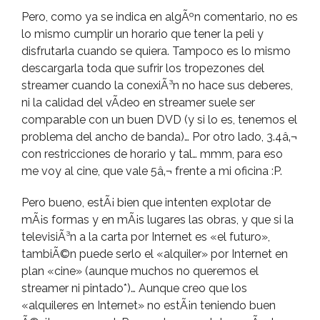
Pero, como ya se indica en algÃºn comentario, no es
lo mismo cumplir un horario que tener la peli y
disfrutarla cuando se quiera. Tampoco es lo mismo
descargarla toda que sufrir los tropezones del
streamer cuando la conexiÃ³n no hace sus deberes,
ni la calidad del vÃ­deo en streamer suele ser
comparable con un buen DVD (y si lo es, tenemos el
problema del ancho de banda)… Por otro lado, 3.4â‚¬
con restricciones de horario y tal… mmm, para eso
me voy al cine, que vale 5â‚¬ frente a mi oficina :P.
Pero bueno, estÃ¡ bien que intenten explotar de
mÃ¡s formas y en mÃ¡s lugares las obras, y que si la
televisiÃ³n a la carta por Internet es «el futuro»,
tambiÃ©n puede serlo el «alquiler» por Internet en
plan «cine» (aunque muchos no queremos el
streamer ni pintado*)… Aunque creo que los
«alquileres en Internet» no estÃ¡n teniendo buen