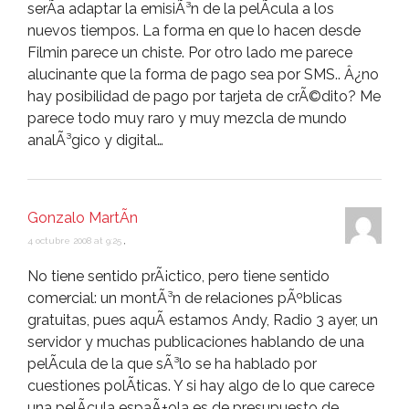
serÃ­a adaptar la emisiÃ³n de la pelÃ­cula a los
nuevos tiempos. La forma en que lo hacen desde
Filmin parece un chiste. Por otro lado me parece
alucinante que la forma de pago sea por SMS.. Â¿no
hay posibilidad de pago por tarjeta de crÃ©dito? Me
parece todo muy raro y muy mezcla de mundo
analÃ³gico y digital…
Gonzalo MartÃ­n
4 octubre 2008 at 9:25
,
No tiene sentido prÃ¡ctico, pero tiene sentido
comercial: un montÃ³n de relaciones pÃºblicas
gratuitas, pues aquÃ­ estamos Andy, Radio 3 ayer, un
servidor y muchas publicaciones hablando de una
pelÃ­cula de la que sÃ³lo se ha hablado por
cuestiones polÃ­ticas. Y si hay algo de lo que carece
una pelÃ­cula espaÃ±ola es de presupuesto de