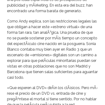
publicidad y mÃ¡rketing. En esta era del buzz, han
encontrado una forma barata de generarlo.
Como Andy explica, son las restricciones legales las
que obligan a hacer este «estreno virtual» de una
forma tan rara, tan analÃ³gica. Una prueba de que
no se puede sostener por mÃ¡s tiempo un concepto
del espectÃ¡culo cine nacido en la posguerra. Sonia
Blanco contaba muy bien ayer en Radio 3 que un
escenario de «emisiones» digitales son un camino a
explorar para que pelÃ­culas minoritarias puedan ser
vistas en otras poblaciones que no son Madrid y
Barcelona que tienen salas suficientes para aguantar
casi todo.
«Que esperen al DVD» dirÃ¡n los clÃ¡sicos. Pero mÃ­
rese el precio de un DVD vs. entrada de cine y
pregÃºntese el mortal si tiene sentido. Por no hablar
de que la pelÃ­cula serÃ¡ subida a la red