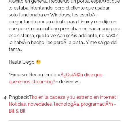
Ã©xito en general. Recuerdo un portal espaÃ±ol que
lo estaba intentando, pero el cliente que usaban
solo funcionaba en Windows, les escribÃ­
preguntando por un cliente para Linux y me dijeron
que por el momento no pensaban en hacer uno para
ese sistema, que lo verÃ­an mÃ¡s adelante, no sÃ© si
lo habrÃ¡n hecho, les perdÃ­ la pista… Y me salgo del
tema…
Hasta luego
*Excurso: Recomiendo «
Â¿QuiÃ©n dice que
queremos streaming?
» de Versvs.
Pingback:
Tiro en la cabeza y su estreno en internet |
Noticias, novedades, tecnologÃ­a, programaciÃ³n -
Bit & Bit