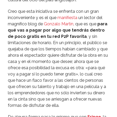
Creo que esta iniciativa se enfrenta con un gran
inconveniente y es el que
manifiesta
un lector del
magní­fico blog de
Gonzalo Martí­n
, que es que
para
qué vas a pagar por algo que tendrás dentro
de poco gratis en tu red P2P favorita
, y sin
limitaciones de horario. En un principio, el público se
quejaba de que los tiempos habí­an cambiado y que
ahora el espectador quiere disfrutar de la obra en su
casa y en el momento que desee; ahora que se
ofrece esa posibilidad la excusa es otra: «para qué
voy a pagar si lo puedo tener gratis», lo cual creo
que hace un flaco favor a las cientos de personas
que ofrecen su talento y trabajo en una pelí­cula y a
los emprendedores que no sólo invierten su dinero
en la cinta sino que se arriesgan a ofrecer nuevas
formas de disfrutar de ella.
De alguna forma pasa lo mismo que con
Fringe
, la