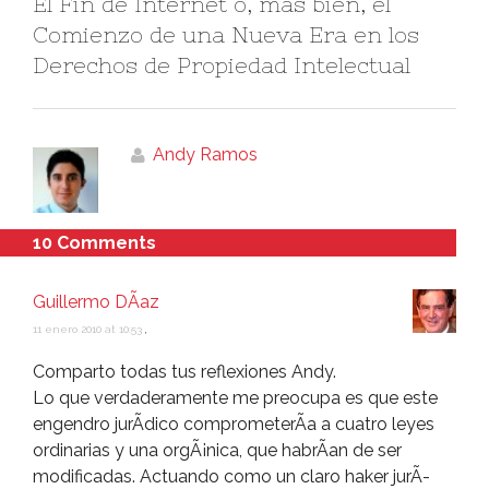
El Fin de Internet o, más bien, el
Comienzo de una Nueva Era en los
Derechos de Propiedad Intelectual
Andy Ramos
10 Comments
Guillermo DÃ­az
11 enero 2010 at 10:53
,
Comparto todas tus reflexiones Andy.
Lo que verdaderamente me preocupa es que este
engendro jurÃ­dico comprometerÃ­a a cuatro leyes
ordinarias y una orgÃ¡nica, que habrÃ­an de ser
modificadas. Actuando como un claro haker jurÃ­