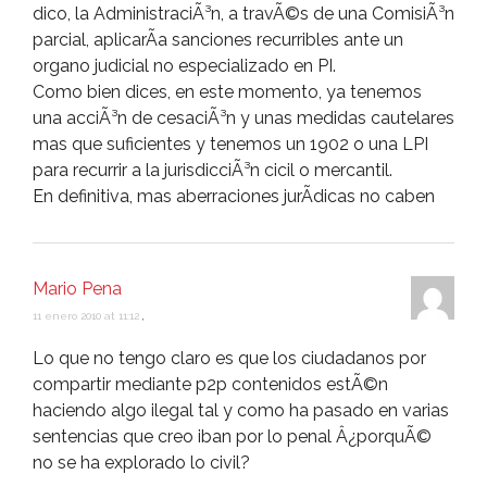
dico, la AdministraciÃ³n, a travÃ©s de una ComisiÃ³n
parcial, aplicarÃ­a sanciones recurribles ante un
organo judicial no especializado en PI.
Como bien dices, en este momento, ya tenemos
una acciÃ³n de cesaciÃ³n y unas medidas cautelares
mas que suficientes y tenemos un 1902 o una LPI
para recurrir a la jurisdicciÃ³n cicil o mercantil.
En definitiva, mas aberraciones jurÃ­dicas no caben
Mario Pena
11 enero 2010 at 11:12
,
Lo que no tengo claro es que los ciudadanos por
compartir mediante p2p contenidos estÃ©n
haciendo algo ilegal tal y como ha pasado en varias
sentencias que creo iban por lo penal Â¿porquÃ©
no se ha explorado lo civil?