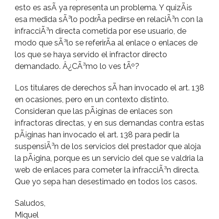
esto es asÃ­ ya representa un problema. Y quizÃ¡s
esa medida sÃ³lo podrÃ­a pedirse en relaciÃ³n con la
infracciÃ³n directa cometida por ese usuario, de
modo que sÃ³lo se referirÃ­a al enlace o enlaces de
los que se haya servido el infractor directo
demandado. Â¿CÃ³mo lo ves tÃº?
Los titulares de derechos sÃ­ han invocado el art. 138
en ocasiones, pero en un contexto distinto.
Consideran que las pÃ¡ginas de enlaces son
infractoras directas, y en sus demandas contra estas
pÃ¡ginas han invocado el art. 138 para pedir la
suspensiÃ³n de los servicios del prestador que aloja
la pÃ¡gina, porque es un servicio del que se valdria la
web de enlaces para cometer la infracciÃ³n directa.
Que yo sepa han desestimado en todos los casos.
Saludos,
Miquel