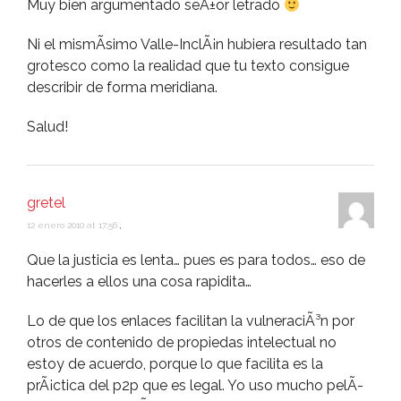
Muy bien argumentado seÃ±or letrado
Ni el mismÃ­simo Valle-InclÃ¡n hubiera resultado tan
grotesco como la realidad que tu texto consigue
describir de forma meridiana.
Salud!
gretel
12 enero 2010 at 17:56
,
Que la justicia es lenta… pues es para todos… eso de
hacerles a ellos una cosa rapidita…
Lo de que los enlaces facilitan la vulneraciÃ³n por
otros de contenido de propiedas intelectual no
estoy de acuerdo, porque lo que facilita es la
prÃ¡ctica del p2p que es legal. Yo uso mucho pelÃ­