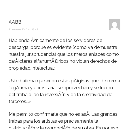
AABB
21 enero 2010 at 17:42
,
Hablando Ãºnicamente de los servidores de
descarga, porque es evidente (como ya demuestra
nuestra jurisprudencia) que los meros enlaces como
carÃ¡cteres alfanumÃ©ricos no violan derechos de
propiedad intelectual:
Usted afirma que «con estas pÃ¡ginas que, de forma
ilegÃ­tima y parasitaria, se aprovechan y se lucran
del trabajo, de la inversiÃ³n y de la creatividad de
terceros…»
Me permito confirmarle que no es asÃ­. Las grandes
trabas para los artistas es precisamente la
distribuciÃ³n y la promociÃ³n de su obra. Es por eso