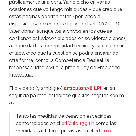
públicamente una obra. Ya he dicho en varias
ocasiones que yo tengo mis dudas y que creo que
estas páginas podrí­an estar «poniendo a
disposición» (derecho exclusivo del art. 20.2.i LPI)
tales obras (aunque los archivos en los que se
contienen estuviesen alojados en servidores ajenos),
aunque dada la complejidad técnica y jurí­dica de un
enlace, creo que la cuestión se podrí­a encarar de
otra forma, como la Competencia Desleal, la
responsabilidad civil o la propia Ley de Propiedad
Intelectual.
El olvidado (y ambiguo)
artí­culo 138 LPI
, en su
segundo párrafo, establece que (las negritas son mí­
as):
Tanto las medidas de cesación especí­ficas
contempladas en el
artí­culo 139.1.h
como las
medidas cautelares previstas en el
artí­culo