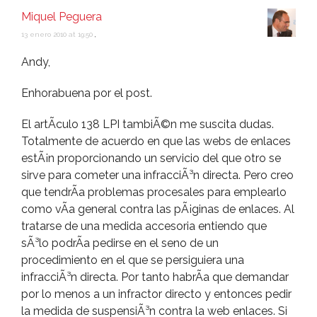
Miquel Peguera
13 enero 2010 at 19:50
,
Andy,
Enhorabuena por el post.
El artÃ­culo 138 LPI tambiÃ©n me suscita dudas.
Totalmente de acuerdo en que las webs de enlaces
estÃ¡n proporcionando un servicio del que otro se
sirve para cometer una infracciÃ³n directa. Pero creo
que tendrÃ­a problemas procesales para emplearlo
como vÃ­a general contra las pÃ¡ginas de enlaces. Al
tratarse de una medida accesoria entiendo que
sÃ³lo podrÃ­a pedirse en el seno de un
procedimiento en el que se persiguiera una
infracciÃ³n directa. Por tanto habrÃ­a que demandar
por lo menos a un infractor directo y entonces pedir
la medida de suspensiÃ³n contra la web enlaces. Si