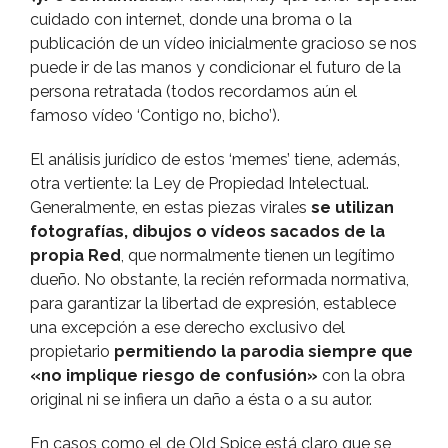
cuidado con internet, donde una broma o la
publicación de un ví­deo inicialmente gracioso se nos
puede ir de las manos y condicionar el futuro de la
persona retratada (todos recordamos aún el
famoso ví­deo ‘Contigo no, bicho’).
El análisis jurí­dico de estos ‘memes’ tiene, además,
otra vertiente: la Ley de Propiedad Intelectual.
Generalmente, en estas piezas virales
se utilizan
fotografí­as, dibujos o ví­deos sacados de la
propia Red
, que normalmente tienen un legí­timo
dueño. No obstante, la recién reformada normativa,
para garantizar la libertad de expresión, establece
una excepción a ese derecho exclusivo del
propietario
permitiendo la parodia siempre que
«no implique riesgo de confusión»
con la obra
original ni se infiera un daño a ésta o a su autor.
En casos como el de Old Spice está claro que se