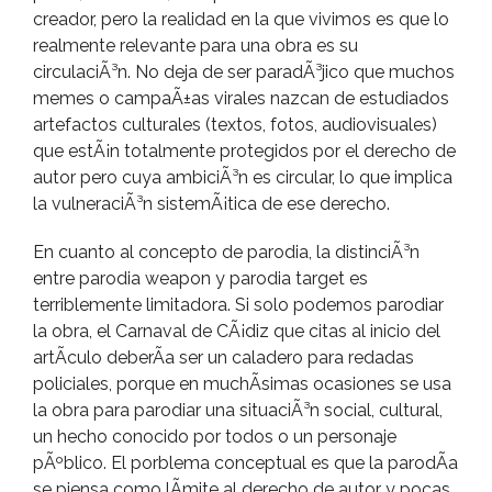
creador, pero la realidad en la que vivimos es que lo
realmente relevante para una obra es su
circulaciÃ³n. No deja de ser paradÃ³jico que muchos
memes o campaÃ±as virales nazcan de estudiados
artefactos culturales (textos, fotos, audiovisuales)
que estÃ¡n totalmente protegidos por el derecho de
autor pero cuya ambiciÃ³n es circular, lo que implica
la vulneraciÃ³n sistemÃ¡tica de ese derecho.
En cuanto al concepto de parodia, la distinciÃ³n
entre parodia weapon y parodia target es
terriblemente limitadora. Si solo podemos parodiar
la obra, el Carnaval de CÃ¡diz que citas al inicio del
artÃ­culo deberÃ­a ser un caladero para redadas
policiales, porque en muchÃ­simas ocasiones se usa
la obra para parodiar una situaciÃ³n social, cultural,
un hecho conocido por todos o un personaje
pÃºblico. El porblema conceptual es que la parodÃ­a
se piensa como lÃ­mite al derecho de autor y pocas