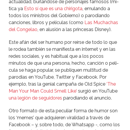
actualidad, burlándose de personajes famosos (mí­
tica ya
Esto sí­ que es una chirigota
, emulando a
todos los ministros del Gobierno) o parodiando
canciones, libros y pelí­culas (como
Las Muchachas
del Congelao
, en alusión a las princesas Disney).
Este afán del ser humano por reí­rse de todo lo que
le rodea también se manifiesta en internet y en las
redes sociales, y es habitual que a los pocos
minutos de que una persona, hecho, canción o pelí­
cula se haga popular, se publiquen multitud de
parodias en YouTube, Twitter y Facebook. Por
ejemplo, tras la genial campaña de Old Spice
‘The
Man Your Man Could Smell Like’
surgió en YouTube
una legión de seguidores
parodiando el anuncio.
Otro formato de esta peculiar forma de humor son
los ‘memes’ que adquieren viralidad a través de
Facebook – y, sobre todo, de Whatsapp -, como los