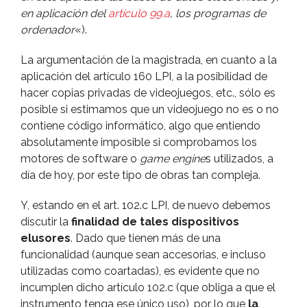
en aplicación del
artí­culo 99.a
, los programas de
ordenador
«).
La argumentación de la magistrada, en cuanto a la
aplicación del artí­culo 160 LPI, a la posibilidad de
hacer copias privadas de videojuegos, etc., sólo es
posible si estimamos que un videojuego no es o no
contiene código informático, algo que entiendo
absolutamente imposible si comprobamos los
motores de software o
game engine
s utilizados, a
dí­a de hoy, por este tipo de obras tan compleja.
Y, estando en el art. 102.c LPI, de nuevo debemos
discutir la
finalidad de tales dispositivos
elusores
. Dado que tienen más de una
funcionalidad (aunque sean accesorias, e incluso
utilizadas como coartadas), es evidente que no
incumplen dicho artí­culo 102.c (que obliga a que el
instrumento tenga ese único uso), por lo que
la