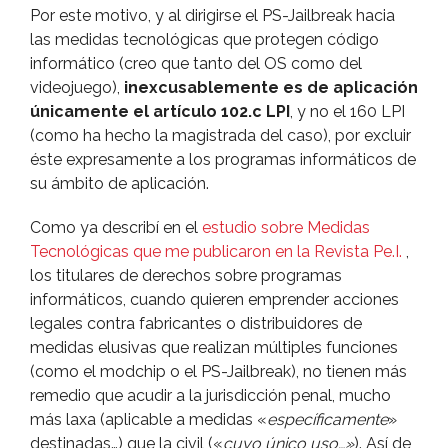
Por este motivo, y al dirigirse el PS-Jailbreak hacia
las medidas tecnológicas que protegen código
informático (creo que tanto del OS como del
videojuego),
inexcusablemente es de aplicación
únicamente el artí­culo 102.c LPI
, y no el 160 LPI
(como ha hecho la magistrada del caso), por excluir
éste expresamente a los programas informáticos de
su ámbito de aplicación.
Como ya describí­ en el
estudio sobre Medidas
Tecnológicas que me publicaron en la Revista Pe.I.
,
los titulares de derechos sobre programas
informáticos, cuando quieren emprender acciones
legales contra fabricantes o distribuidores de
medidas elusivas que realizan múltiples funciones
(como el modchip o el PS-Jailbreak), no tienen más
remedio que acudir a la jurisdicción penal, mucho
más laxa (aplicable a medidas «
especí­ficamente
»
destinadas…) que la civil («
cuyo único uso…»
). Así­ de