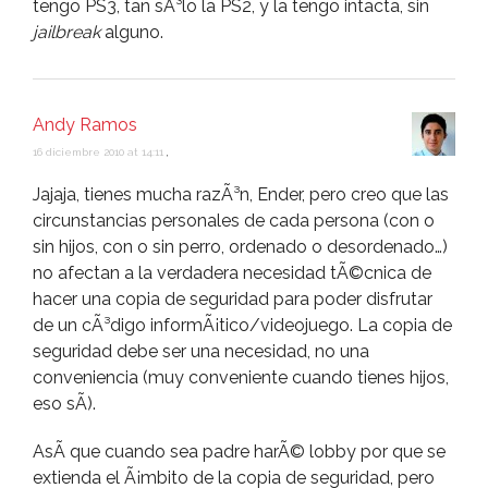
tengo PS3, tan sÃ³lo la PS2, y la tengo intacta, sin
jailbreak
alguno.
Andy Ramos
16 diciembre 2010 at 14:11
,
Jajaja, tienes mucha razÃ³n, Ender, pero creo que las
circunstancias personales de cada persona (con o
sin hijos, con o sin perro, ordenado o desordenado…)
no afectan a la verdadera necesidad tÃ©cnica de
hacer una copia de seguridad para poder disfrutar
de un cÃ³digo informÃ¡tico/videojuego. La copia de
seguridad debe ser una necesidad, no una
conveniencia (muy conveniente cuando tienes hijos,
eso sÃ­).
AsÃ­ que cuando sea padre harÃ© lobby por que se
extienda el Ã¡mbito de la copia de seguridad, pero