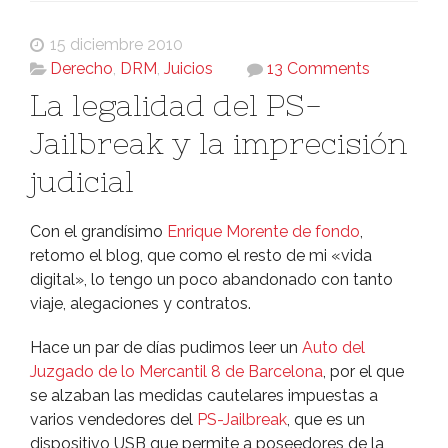
15 diciembre 2010
Derecho
,
DRM
,
Juicios
13 Comments
La legalidad del PS-
Jailbreak y la imprecisión
judicial
Con el grandí­simo
Enrique Morente de fondo
,
retomo el blog, que como el resto de mi «vida
digital», lo tengo un poco abandonado con tanto
viaje, alegaciones y contratos.
Hace un par de dí­as pudimos leer un
Auto del
Juzgado de lo Mercantil 8 de Barcelona
, por el que
se alzaban las medidas cautelares impuestas a
varios vendedores del
PS-Jailbreak
, que es un
dispositivo USB que permite a poseedores de la