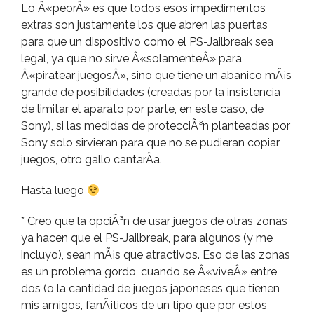
Lo Â«peorÂ» es que todos esos impedimentos
extras son justamente los que abren las puertas
para que un dispositivo como el PS-Jailbreak sea
legal, ya que no sirve Â«solamenteÂ» para
Â«piratear juegosÂ», sino que tiene un abanico mÃ¡s
grande de posibilidades (creadas por la insistencia
de limitar el aparato por parte, en este caso, de
Sony), si las medidas de protecciÃ³n planteadas por
Sony solo sirvieran para que no se pudieran copiar
juegos, otro gallo cantarÃ­a.
Hasta luego
* Creo que la opciÃ³n de usar juegos de otras zonas
ya hacen que el PS-Jailbreak, para algunos (y me
incluyo), sean mÃ¡s que atractivos. Eso de las zonas
es un problema gordo, cuando se Â«viveÂ» entre
dos (o la cantidad de juegos japoneses que tienen
mis amigos, fanÃ¡ticos de un tipo que por estos