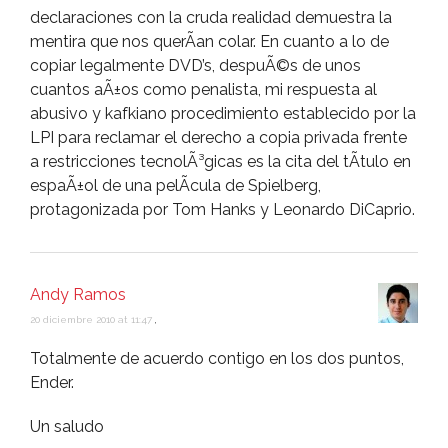
declaraciones con la cruda realidad demuestra la
mentira que nos querÃ­an colar. En cuanto a lo de
copiar legalmente DVD’s, despuÃ©s de unos
cuantos aÃ±os como penalista, mi respuesta al
abusivo y kafkiano procedimiento establecido por la
LPI para reclamar el derecho a copia privada frente
a restricciones tecnolÃ³gicas es la cita del tÃ­tulo en
espaÃ±ol de una pelÃ­cula de Spielberg,
protagonizada por Tom Hanks y Leonardo DiCaprio.
Andy Ramos
20 diciembre 2010 at 11:47
,
Totalmente de acuerdo contigo en los dos puntos,
Ender.
Un saludo