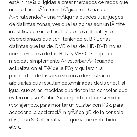
estÃ¡n mÃ¡s dirigidas a crear mercados cerrados que
una justificaciÃ³n tecnolÃ³gica real (cuando
Â«pirateandoÂ» una mÃ¡quina puedes usar juegos
de distintas zonas, ves que las zonas son un lÃ­mite
injustificado e injustificable por lo artificial -y lo
discrecionales que son, teniendo el BR zonas
distintas que las del DVD o las del HD-DVD, no es
como en la era de los Beta y VHS), ese tipo de
medidas simplemente Â«estorbanÂ» (cuando
actualizaron el FW de la PS3 y quitaron la
posibilidad de Linux volvieron a demostrar lo
arbitrarias que resultan determinadas decisiones), al
igual que otras medidas que tienen las consolas que
evitan un uso Â«libreÂ» por parte del consumidor
(por ejemplo, para montar un cluster con PS3, para
acceder a la aceleraciÃ³n grÃ¡fica 3D de la consola
desde un SO alternativo al que viene embebido,
etc.)…