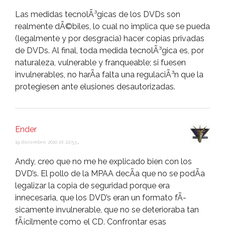
Las medidas tecnolÃ³gicas de los DVDs son
realmente dÃ©biles, lo cual no implica que se pueda
(legalmente y por desgracia) hacer copias privadas
de DVDs. Al final, toda medida tecnolÃ³gica es, por
naturaleza, vulnerable y franqueable; si fuesen
invulnerables, no harÃ­a falta una regulaciÃ³n que la
protegiesen ante elusiones desautorizadas.
Ender
19 diciembre 2010 at 22:53
,
Andy, creo que no me he explicado bien con los
DVD’s. El pollo de la MPAA decÃ­a que no se podÃ­a
legalizar la copia de seguridad porque era
innecesaria, que los DVD’s eran un formato fÃ­
sicamente invulnerable, que no se deterioraba tan
fÃ¡cilmente como el CD. Confrontar esas