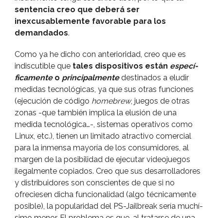
sentencia creo que deberá ser
inexcusablemente favorable para los
demandados
.
Como ya he dicho con anterioridad, creo que es
indiscutible que
tales dispositivos están
especí­
ficamente
o
principalmente
destinados a eludir
medidas tecnológicas, ya que sus otras funciones
(ejecución de código
homebrew
, juegos de otras
zonas -que también implica la elusión de una
medida tecnológica…-, sistemas operativos como
Linux, etc.), tienen un limitado atractivo comercial
para la inmensa mayorí­a de los consumidores, al
margen de la posibilidad de ejecutar videojuegos
ilegalmente copiados. Creo que sus desarrolladores
y distribuidores son conscientes de que si no
ofreciesen dicha funcionalidad (algo técnicamente
posible), la popularidad del PS-Jailbreak serí­a muchí­
simo menor. El problema es que, al tratarse de una