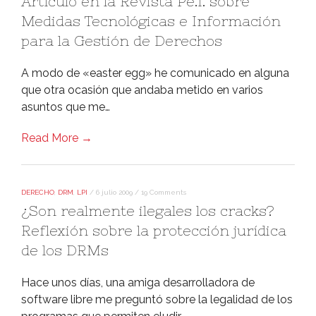
Artí­culo en la Revista Pe.I. sobre
Medidas Tecnológicas e Información
para la Gestión de Derechos
A modo de «easter egg» he comunicado en alguna
que otra ocasión que andaba metido en varios
asuntos que me…
Read More →
DERECHO
,
DRM
,
LPI
/
6 julio 2009
/
19 Comments
¿Son realmente ilegales los cracks?
Reflexión sobre la protección jurí­dica
de los DRMs
Hace unos dí­as, una amiga desarrolladora de
software libre me preguntó sobre la legalidad de los