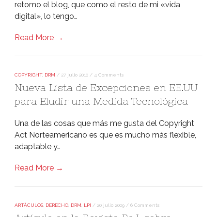
retomo el blog, que como el resto de mi «vida
digital», lo tengo…
Read More →
COPYRIGHT
,
DRM
/
27 julio 2010
/
4 Comments
Nueva Lista de Excepciones en EE.UU
para Eludir una Medida Tecnológica
Una de las cosas que más me gusta del Copyright
Act Norteamericano es que es mucho más flexible,
adaptable y…
Read More →
ARTÃ­CULOS
,
DERECHO
,
DRM
,
LPI
/
20 julio 2009
/
6 Comments