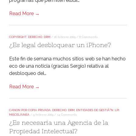
programas que permiten eludir…
Read More →
COPYRIGHT
,
DERECHO
,
DRM
/
16 febrero 2009
/
8 Comments
¿Es legal desbloquear un iPhone?
Este fin de semana muchos sitios web se han hecho
eco de una noticia (gracias Sergio) relativa al
desbloqueo del…
Read More →
CANON POR COPIA PRIVADA
,
DERECHO
,
DRM
,
ENTIDADES DE GESTIÃ³N
,
LPI
,
MISCELÃ¡NEA
/
9 febrero 2009
/
14 Comments
¿Es necesaria una Agencia de la
Propiedad Intelectual?