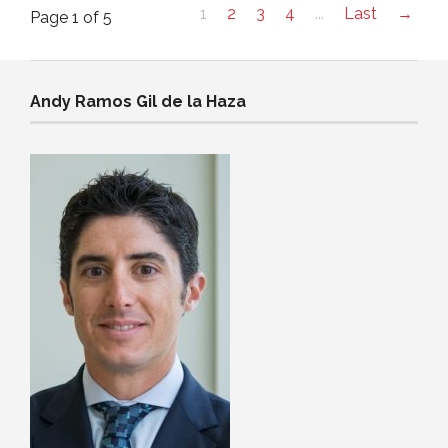
1
2
3
4
...
Last
→
Page 1 of 5
Andy Ramos Gil de la Haza