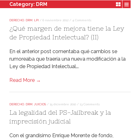
Category:
DRM
DERECHO
,
DRM
,
LPI
/
6 noviembre 2012
/
4 Comments
¿Qué margen de mejora tiene la Ley
de Propiedad Intelectual? (II)
En el anterior post comentaba qué cambios se
rumoreaba que traerí­a una nueva modificación a la
Ley de Propiedad Intelectual….
Read More →
DERECHO
,
DRM
,
JUICIOS
/
15 diciembre 2010
/
13 Comments
La legalidad del PS-Jailbreak y la
imprecisión judicial
Con el grandí­simo Enrique Morente de fondo,