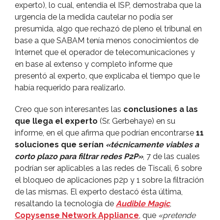
experto), lo cual, entendí­a el ISP, demostraba que la
urgencia de la medida cautelar no podí­a ser
presumida, algo que rechazó de pleno el tribunal en
base a que SABAM tení­a menos conocimientos de
Internet que el operador de telecomunicaciones y
en base al extenso y completo informe que
presentó al experto, que explicaba el tiempo que le
habí­a requerido para realizarlo.
Creo que son interesantes las
conclusiones a las
que llega el experto
(Sr. Gerbehaye) en su
informe, en el que afirma que podrí­an encontrarse
11
soluciones que serí­an
«técnicamente viables a
corto plazo para filtrar redes P2P»
, 7 de las cuales
podrí­an ser aplicables a las redes de Tiscali, 6 sobre
el bloqueo de aplicaciones p2p y 1 sobre la filtración
de las mismas. El experto destacó ésta última,
resaltando la tecnologí­a de
Audible Magic
,
Copysense Network Appliance
, que
«pretende