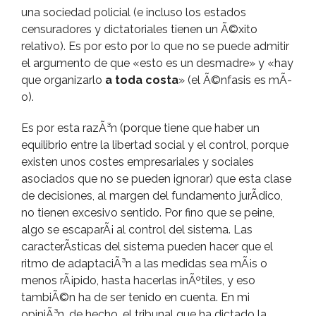
una sociedad policial (e incluso los estados
censuradores y dictatoriales tienen un Ã©xito
relativo). Es por esto por lo que no se puede admitir
el argumento de que «esto es un desmadre» y «hay
que organizarlo
a toda costa
» (el Ã©nfasis es mÃ­
o).
Es por esta razÃ³n (porque tiene que haber un
equilibrio entre la libertad social y el control, porque
existen unos costes empresariales y sociales
asociados que no se pueden ignorar) que esta clase
de decisiones, al margen del fundamento jurÃ­dico,
no tienen excesivo sentido. Por fino que se peine,
algo se escaparÃ¡ al control del sistema. Las
caracterÃ­sticas del sistema pueden hacer que el
ritmo de adaptaciÃ³n a las medidas sea mÃ¡s o
menos rÃ¡pido, hasta hacerlas inÃºtiles, y eso
tambiÃ©n ha de ser tenido en cuenta. En mi
opiniÃ³n, de hecho, el tribunal que ha dictado la