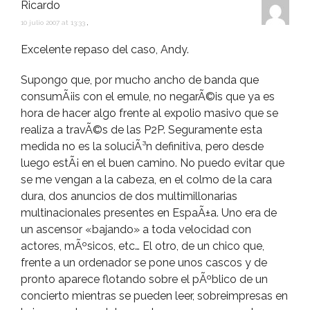
Ricardo
10 julio 2007 at 13:33
,
Excelente repaso del caso, Andy.
Supongo que, por mucho ancho de banda que
consumÃ¡is con el emule, no negarÃ©is que ya es
hora de hacer algo frente al expolio masivo que se
realiza a travÃ©s de las P2P. Seguramente esta
medida no es la soluciÃ³n definitiva, pero desde
luego estÃ¡ en el buen camino. No puedo evitar que
se me vengan a la cabeza, en el colmo de la cara
dura, dos anuncios de dos multimillonarias
multinacionales presentes en EspaÃ±a. Uno era de
un ascensor «bajando» a toda velocidad con
actores, mÃºsicos, etc… El otro, de un chico que,
frente a un ordenador se pone unos cascos y de
pronto aparece flotando sobre el pÃºblico de un
concierto mientras se pueden leer, sobreimpresas en