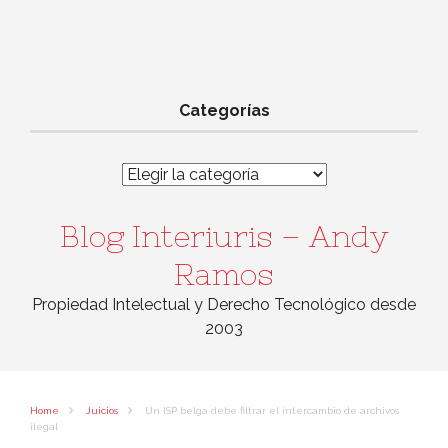
Categorías
Categorías
Blog Interiuris – Andy
Ramos
Propiedad Intelectual y Derecho Tecnológico desde
2003
Home
Juicios
Un ISP belga debe filtrar el intercambio de archivos
ilegal