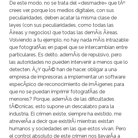
De este modo, no se trata del «desmadre» que tÃº
crees ver, porque los medios digitales, con sus
peculiaridades, deben acatar la misma clase de
leyes (con sus peculiaridades, como todas las
Ã¡reas y negocios) que todas las demÃ¡s Ã¡reas.
Volviendo a tu ejemplo, no hay nada mÃ¡s intrazable
que fotografÃ­as en papel que se intercambian entre
particulares. Es delito, ademÃ¡s de repulsivo, pero
las autoridades no pueden intervenir a menos que lo
detecten. Â¿Y quÃ© han de hacer, obligar a una
empresa de impresoras a implementar un software
especÃ­pico de reconocimiento de imÃ¡genes para
que no se puedan imprimir fotografÃ­as de
menores? Porque, ademÃ¡s de las dificultades
tÃ©cnicas, esto supone un descalabro para la
industria. El crimen existe, siempre ha existido, me
atreverÃ­a a decir que existirÃ¡ mientras existan
humanos y sociedades en las que estos vivan. Pero
el control absoluto de este crimen nos llevarÃ­a a