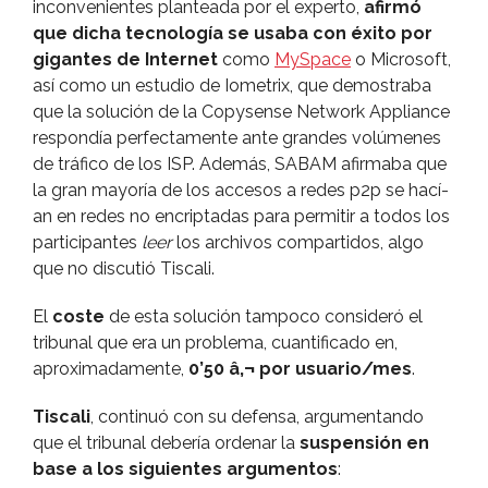
inconvenientes planteada por el experto,
afirmó
que dicha tecnologí­a se usaba con éxito por
gigantes de Internet
como
MySpace
o Microsoft,
así­ como un estudio de Iometrix, que demostraba
que la solución de la Copysense Network Appliance
respondí­a perfectamente ante grandes volúmenes
de tráfico de los ISP. Además, SABAM afirmaba que
la gran mayorí­a de los accesos a redes p2p se hací­
an en redes no encriptadas para permitir a todos los
participantes
leer
los archivos compartidos, algo
que no discutió Tiscali.
El
coste
de esta solución tampoco consideró el
tribunal que era un problema, cuantificado en,
aproximadamente,
0’50 â‚¬ por usuario/mes
.
Tiscali
, continuó con su defensa, argumentando
que el tribunal deberí­a ordenar la
suspensión en
base a los siguientes argumentos
: