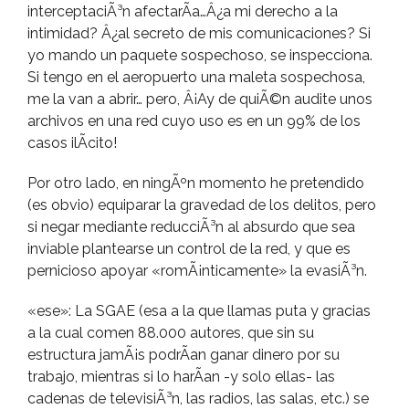
interceptaciÃ³n afectarÃ­a…Â¿a mi derecho a la
intimidad? Â¿al secreto de mis comunicaciones? Si
yo mando un paquete sospechoso, se inspecciona.
Si tengo en el aeropuerto una maleta sospechosa,
me la van a abrir… pero, Â¡Ay de quiÃ©n audite unos
archivos en una red cuyo uso es en un 99% de los
casos ilÃ­cito!
Por otro lado, en ningÃºn momento he pretendido
(es obvio) equiparar la gravedad de los delitos, pero
si negar mediante reducciÃ³n al absurdo que sea
inviable plantearse un control de la red, y que es
pernicioso apoyar «romÃ¡nticamente» la evasiÃ³n.
«ese»: La SGAE (esa a la que llamas puta y gracias
a la cual comen 88.000 autores, que sin su
estructura jamÃ¡s podrÃ­an ganar dinero por su
trabajo, mientras si lo harÃ­an -y solo ellas- las
cadenas de televisiÃ³n, las radios, las salas, etc.) se