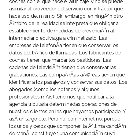
coches con el que hace el alunizaje, y no se puede
asimilar al proveedor del servicio con infractor que
hace uso del mismo. Sin embargo, en ningÃºn otro
Ã¡mbito de la realidad se interpreta que obligar al
establecimiento de medidas de prevenciÃ³n al
intermediario equivalga a criminalizarlo. Las
empresas de telefonÃ­a tienen que conservar los
datos del trÃ¡fico de llamadas. Los fabricantes de
coches tienen que marcar los bastidores. Las
cadenas de televisiÃ³n tienen que conservar las
grabaciones. Las compaÃ±Ã­as aÃ©reas tienen que
identificar a los pasajeros y conservar sus datos. Los
abogados (como los notarios y algunos
profesionales mÃ¡s) tenemos que notificar a la
agencia tributaria determinadas operaciones de
nuestros clientes en las que hayamos participado. Y
asÃ­ un largo etc. Pero no, con Internet no, porque
los unos y ceros que componen la Ãºltima canciÃ³n
de ManÃ¡ constituyen una comunicaciÃ³n cuya