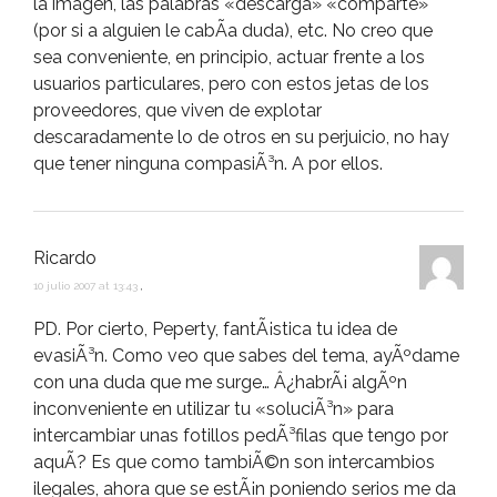
la imagen, las palabras «descarga» «comparte»
(por si a alguien le cabÃ­a duda), etc. No creo que
sea conveniente, en principio, actuar frente a los
usuarios particulares, pero con estos jetas de los
proveedores, que viven de explotar
descaradamente lo de otros en su perjuicio, no hay
que tener ninguna compasiÃ³n. A por ellos.
Ricardo
10 julio 2007 at 13:43
,
PD. Por cierto, Peperty, fantÃ¡stica tu idea de
evasiÃ³n. Como veo que sabes del tema, ayÃºdame
con una duda que me surge… Â¿habrÃ¡ algÃºn
inconveniente en utilizar tu «soluciÃ³n» para
intercambiar unas fotillos pedÃ³filas que tengo por
aquÃ­? Es que como tambiÃ©n son intercambios
ilegales, ahora que se estÃ¡n poniendo serios me da