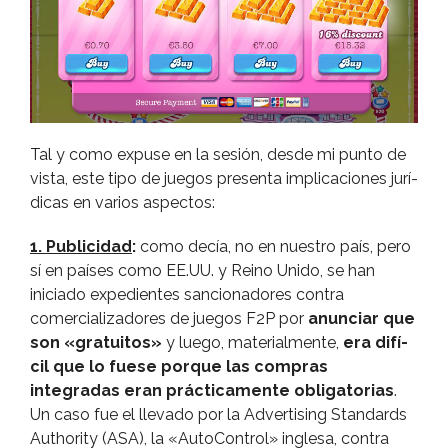
Tal y como expuse en la sesión, desde mi punto de
vista, este tipo de juegos presenta implicaciones jurí­
dicas en varios aspectos:
1. Publicidad
:
como decí­a, no en nuestro paí­s, pero
sí­ en paí­ses como EE.UU. y Reino Unido, se han
iniciado expedientes sancionadores contra
comercializadores de juegos F2P por
anunciar que
son «gratuitos»
y luego, materialmente,
era difí­
cil que lo fuese porque las compras
integradas eran prácticamente obligatorias
.
Un caso fue el llevado por la Advertising Standards
Authority (ASA), la «AutoControl» inglesa, contra