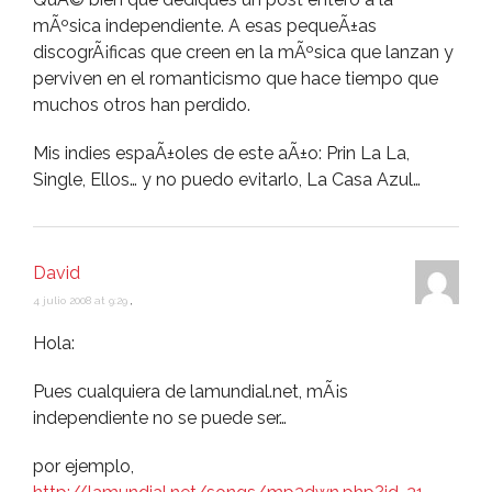
mÃºsica independiente. A esas pequeÃ±as
discogrÃ¡ficas que creen en la mÃºsica que lanzan y
perviven en el romanticismo que hace tiempo que
muchos otros han perdido.
Mis indies espaÃ±oles de este aÃ±o: Prin La La,
Single, Ellos… y no puedo evitarlo, La Casa Azul…
David
4 julio 2008 at 9:29
,
Hola:
Pues cualquiera de lamundial.net, mÃ¡s
independiente no se puede ser…
por ejemplo,