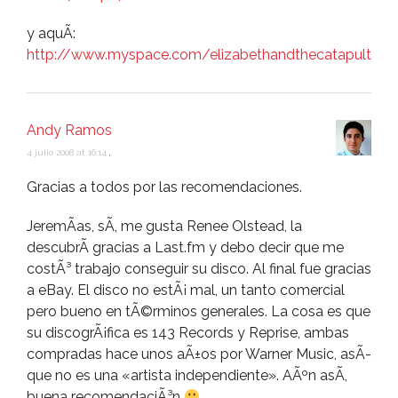
y aquÃ­:
http://www.myspace.com/elizabethandthecatapult
Andy Ramos
4 julio 2008 at 16:14
,
Gracias a todos por las recomendaciones.
JeremÃ­as, sÃ­, me gusta Renee Olstead, la
descubrÃ­ gracias a Last.fm y debo decir que me
costÃ³ trabajo conseguir su disco. Al final fue gracias
a eBay. El disco no estÃ¡ mal, un tanto comercial
pero bueno en tÃ©rminos generales. La cosa es que
su discogrÃ¡fica es 143 Records y Reprise, ambas
compradas hace unos aÃ±os por Warner Music, asÃ­
que no es una «artista independiente». AÃºn asÃ­,
buena recomendaciÃ³n