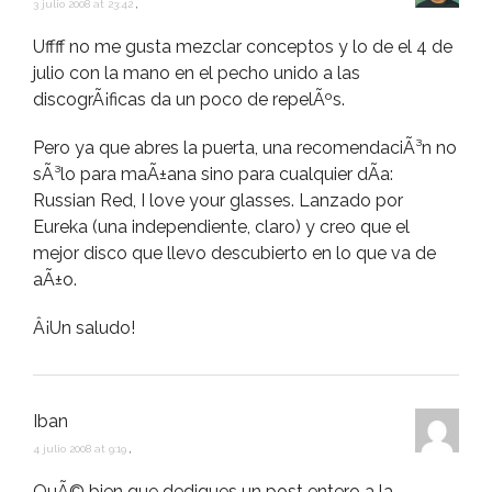
3 julio 2008 at 23:42
,
Uffff no me gusta mezclar conceptos y lo de el 4 de
julio con la mano en el pecho unido a las
discogrÃ¡ficas da un poco de repelÃºs.
Pero ya que abres la puerta, una recomendaciÃ³n no
sÃ³lo para maÃ±ana sino para cualquier dÃ­a:
Russian Red, I love your glasses. Lanzado por
Eureka (una independiente, claro) y creo que el
mejor disco que llevo descubierto en lo que va de
aÃ±o.
Â¡Un saludo!
Iban
4 julio 2008 at 9:19
,
QuÃ© bien que dediques un post entero a la