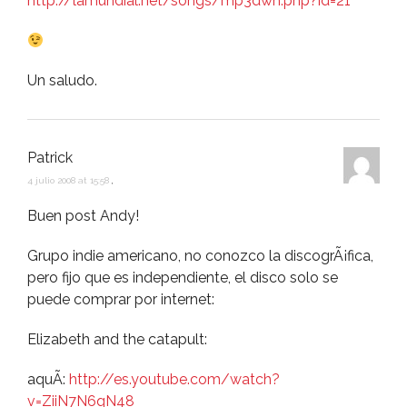
http://lamundial.net/songs/mp3dwn.php?id=21
Un saludo.
Patrick
4 julio 2008 at 15:58
,
Buen post Andy!
Grupo indie americano, no conozco la discogrÃ¡fica,
pero fijo que es independiente, el disco solo se
puede comprar por internet:
Elizabeth and the catapult:
aquÃ­:
http://es.youtube.com/watch?
v=ZiiN7N6qN48