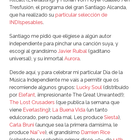
Tresfusión, el programa del gran Santiago Alcanda,
que ha realizado su
particular selección de
INDIspesables
.
Santiago me pidió que eligiese a algún autor
independiente para pinchar una canción suya, y
escogí­ al grandí­simo
Javier Ruibal
(gaditano
universal), y su inmortal
Aurora
.
Desde aquí­, y para celebrar mi particular Dí­a de la
Música Independiente me vais a permitir que os
recomiende algunos grupos:
Lucky Soul
(distribuido
por
Elefant
, ¡impresionante The Great Unwanted!);
The Lost Crusaders
(que publica la semana que
viene
Everlasting
);
La Buena Vida
(un tanto
edulcorado, pero nada mal. Les produce
Siesta
),
Carla Bruni
(aunque sea la primera damí­sima, le
produce
Naí¯ve
), el grandí­simo
Damien Rice
(sobretodo su soberbio primer disco «0», de
14th